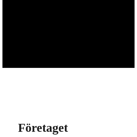
AKA-Skog
”Det skogliga tjänsteföretaget”
Företaget