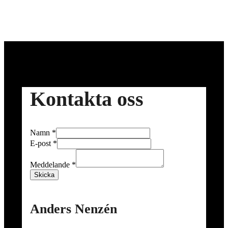
Kontakta oss
Namn
*
E-post
*
Meddelande
*
Skicka
Anders Nenzén